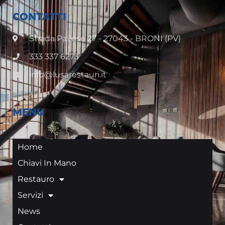
CONTATTI
Strada Pavese 27 - 27043 - BRONI (PV)
333 337 6273
info@lusarestauri.it
MENU
Home
Chiavi In Mano
Restauro
Servizi
News