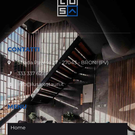
CONTATTI
Strada Pavese 27 - 27043 - BRONI (PV)
333 337 6273
info@lusarestauri.it
MENU
Home