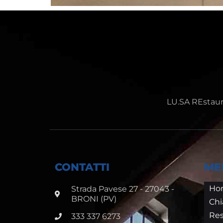
LU.SA REstauri
CONTATTI
ME
Ho
Strada Pavese 27 - 27043 -
BRONI (PV)
Chi
Res
333 337 6273